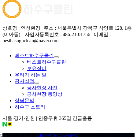
상호명 : 인성환경 | 주소 : 서울특별시 강북구 삼양로 128, 1층
(미아동) | 사업자등록번호 : 486-21-01756 | 이메일 :
besthasuguclean@naver.com
베스트하수구클린
베스트하수구클린
보유장비
우리가 하는 일
공사실적
공사현장 사진
공사현장 동영상
상담문의
하수구 스토리
서울·경기·인천 | 연중무휴 365일 긴급출동
© Copyright 2026 |
베스트하수구클린
| All Rights Reserved .