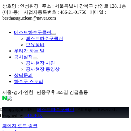
상호명 : 인성환경 | 주소 : 서울특별시 강북구 삼양로 128, 1층
(미아동) | 사업자등록번호 : 486-21-01756 | 이메일 :
besthasuguclean@naver.com
베스트하수구클린
베스트하수구클린
보유장비
우리가 하는 일
공사실적
공사현장 사진
공사현장 동영상
상담문의
하수구 스토리
서울·경기·인천 | 연중무휴 365일 긴급출동
© Copyright 2026 |
베스트하수구클린
| All Rights Reserved .
Designed by
DUOPIX
페이지 로드 링크