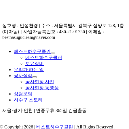
상호명 : 인성환경 | 주소 : 서울특별시 강북구 삼양로 128, 1층
(미아동) | 사업자등록번호 : 486-21-01756 | 이메일 :
besthasuguclean@naver.com
베스트하수구클린
베스트하수구클린
보유장비
우리가 하는 일
공사실적
공사현장 사진
공사현장 동영상
상담문의
하수구 스토리
서울·경기·인천 | 연중무휴 365일 긴급출동
© Copyright 2026 |
베스트하수구클린
| All Rights Reserved .