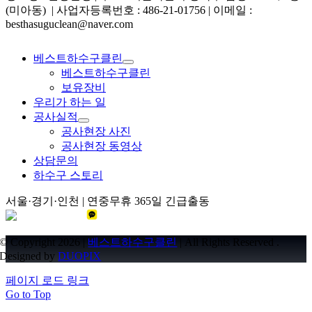
(미아동) | 사업자등록번호 : 486-21-01756 | 이메일 :
besthasuguclean@naver.com
베스트하수구클린
베스트하수구클린
보유장비
우리가 하는 일
공사실적
공사현장 사진
공사현장 동영상
상담문의
하수구 스토리
서울·경기·인천 | 연중무휴 365일 긴급출동
© Copyright 2026 |
베스트하수구클린
| All Rights Reserved .
Designed by
DUOPIX
페이지 로드 링크
Go to Top