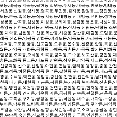
포동,세곡동,자곡동,율현동,일원동,수서동,내곡동,반포동,방배동
서초동,신원동,양재동,염곡동,우면동,원지동,잠원동,노량진동,상
도동,본동,흑석동,동작동,사당동,대방동,신대방동,은천동,성현동
청룡동,난곡동,삼성동,미성동,보라매동,청림동,행운동,낙성대동,
중앙동,인헌동,서원동,신원동,서림동,신사동,신림동,난향동,조원
동,대학동,남현동,가산동,독산동,시흥동,당산동,대림동,도림동,
래동,신길동,양평동,양화동,여의도동,영등포동,가리봉동,개봉동,
고척동,구로동,궁동,신도림동,오류동,온수동,천왕동,항동,목동,
월동,가양동,개화동,공항동,과해동,등촌동,마곡동,발산동,방화동
염창동,오곡동,오쇠동,화곡동,공덕동,구수동,노고산동,당인동,대
흥동,도화동,동교동,마포동,망원동,상수동,상암동,서교동,성산동
신공덕동,신수동,신정동,아현동,연남동,염리동,용강동,중동,찬전
동,토정동,하중동,합정동,현석동,갈현동,구산동,녹번동,대조동,
광동,수색동,역촌동,응암동,증산동,진관동,진관외동,남가좌동,냉
천동,대신동,대현동,미근동,봉원동,북가좌동,북아현동,신촌동,연
희동,영천동,옥천동,창천동,천연동,충현동,합동,현저동,홍은동,
제동,가회동,견지동,경운동,계동,공평동,관수동,관철동,관훈동,
남동,교북동,구기동,궁정동,권농동,낙원동,내수동,내자동,누상동
누하동,당주동,도렴동,돈의동,동숭동,명륜동,묘동,무악동,봉익동
부암동,사간동,사직동,삼청동,서린동,세종로,소격동,송월동,송현
동,수송동,숭인동,신교동,신문로,신영동,안국동,연건동,연지동,