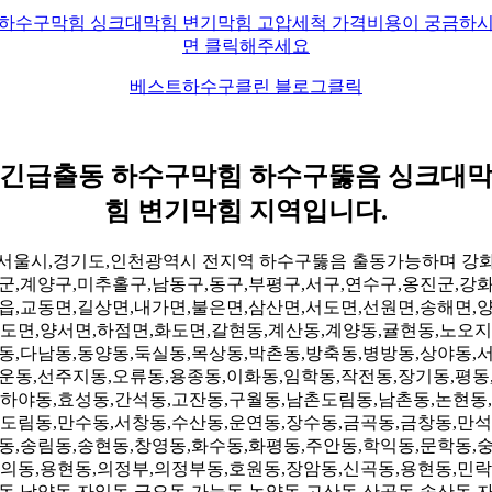
하수구막힘 싱크대막힘 변기막힘 고압세척 가격비용이 궁금하
면 클릭해주세요
베스트하수구클린 블로그클릭
긴급출동 하수구막힘 하수구뚫음 싱크대
힘 변기막힘 지역입니다.
서울시,경기도,인천광역시 전지역 하수구뚫음 출동가능하며 강
군,계양구,미추홀구,남동구,동구,부평구,서구,연수구,옹진군,강
읍,교동면,길상면,내가면,불은면,삼산면,서도면,선원면,송해면,
도면,양서면,하점면,화도면,갈현동,계산동,계양동,귤현동,노오지
동,다남동,동양동,둑실동,목상동,박촌동,방축동,병방동,상야동,
운동,선주지동,오류동,용종동,이화동,임학동,작전동,장기동,평동
하야동,효성동,간석동,고잔동,구월동,남촌도림동,남촌동,논현동,
도림동,만수동,서창동,수산동,운연동,장수동,금곡동,금창동,만석
동,송림동,송현동,창영동,화수동,화평동,주안동,학익동,문학동,
의동,용현동,의정부,의정부동,호원동,장암동,신곡동,용현동,민락
동,낙양동,자일동,금오동,가능동,녹양동,고산동,산곡동,송산동,