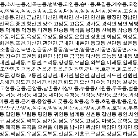
동,소사본동,심곡본동,범박동,괴안동,송내동,옥길동,계수동,오정
동,여월동,작동,원종동,고강동,대장동,삼정동,내동,성곡동,고강동
신흥동,연천,군남면,미산면,백학면,신서면,연천읍,왕징면,장남면
전곡읍,중면,청산면,양주,고암동,고읍동,광사동,광적면,남면,남
동,덕계동,덕정동,마전동,만송동,백석읍,봉양동,산북동,삼숭동,
주동,어둔동,옥정동,유양동,율정동,은현면,장흥면,회암동,회정동
회천동,포천,가산면,관인면,군내면,내촌면,동교동,선단동,설운동
소흘읍,신북면,신읍동,어룡동,영북면,영중면,이동면,일동면,자작
동,창수면,포천동,화현면,남양주,금곡동,다산동,도농동,별내동,
내면,삼패동,수동면,수석동,양정동,오남읍,와부읍,이패동,일패동
조안면,지금동,진건읍,진접읍,퇴계원면,평내동,호평동,화도읍,강
화군,강화읍,교동면,길상면,내가면,불은면,삼산면,서도면,선원면
송해면,양도면,양서면,하점면,화도면,오산,가수동,가장동,갈곶동
고현동,궐동,금암동,남촌동,내삼미동,누읍동,대원동,두곡동,벌음
동,서동,서랑동,세교동,세마동,수청동,신장동,양산동,오산동,외
미동,원동,은계동,중앙동,지곶동,청학동,청호동,초평동,탑동,안양
만안구,안양동,석수동,박달동,비산동,관양동,평촌동,호계동,부흥
동,달안동,부림동,평안동,귀인동,범계동,신촌동,갈산동,용인,처
구,김량장동,역북동,삼가동,남동,유방동,고림동,마평동,운학동,
동,해곡동,포곡읍,모현읍,이동읍,남사면,원삼면,백암면,양지면,
앙동,역삼동,유림동,동부동,신갈동,기흥구,구갈동,상갈동,하갈동