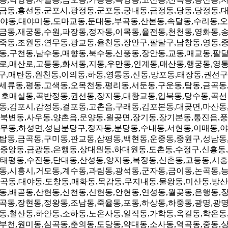
금동,흥선동,군포시,광정동,군포동,궁내동,금정동,당동,당정동,
야동,대야미동,도마교동,둔대동,부곡동,산본동,속달동,수리동,오
금동,재궁동,수원,파장동,정자동,이목동,율전동,천천동,영화동,
죽동,조원동,연무동,광교동,율천동,장안구,팔달구,남창동,영동,
동,구천동,남수동,매향동,북수동,신풍동,장안동,교동,매교동,팔
로,매산로,고등동,화서동,지동,우만동,인계동,매산동,행궁동,영
구,매탄동,원천동,이의동,하동,영통동,신동,망포동,태장동,권선구
세류동,평동,고색동,오목천동,평리동,서둔동,구운동,탑동,금곡동
호매실동,곡반정동,권선동,장지동,대황교동,입북동,당수동,곡선
동,김포시,감정동,걸포동,고촌읍,구래동,김포본동,대곶면,마산동
북변동,사우동,양촌읍,운양동,월곶면,장기동,장기본동,통진읍,풍
무동,하성면,성남분당구,정자동,분당동,수내동,서현동,이매동,야
탑동,금곡동,구미동,판교동,삼평동,백현동,운중동,중원구,성남동
중앙동,금광동,은행동,상대원동,하대원동,도촌동,수정구,신흥동,
태평동,수진동,단대동,산성동,양지동,복정동,신촌동,고등동,시흥
동,시흥시,거모동,계수동,과림동,광석동,군자동,금이동,논곡동,
곡동,대야동,도창동,매화동,목감동,무지내동,물왕동,미산동,방산
동,배곧동,산현동,신천동,신현동,안현동,연성동,월곶동,은행동,
곡동,장현동,정왕동,조남동,죽율동,포동,하상동,하중동,광명,광
동,철산동,하안동,소하동,노온사동,일직동,가학동,옥길동,학온동
부천,원미동,심곡동,춘의동,도당동,약대동,소사동,역곡동,중동,