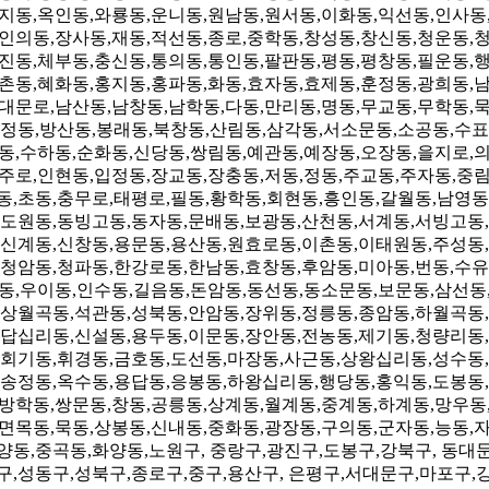
지동,옥인동,와룡동,운니동,원남동,원서동,이화동,익선동,인사동
인의동,장사동,재동,적선동,종로,중학동,창성동,창신동,청운동,
진동,체부동,충신동,통의동,통인동,팔판동,평동,평창동,필운동,
촌동,혜화동,홍지동,홍파동,화동,효자동,효제동,훈정동,광희동,
대문로,남산동,남창동,남학동,다동,만리동,명동,무교동,무학동,
정동,방산동,봉래동,북창동,산림동,삼각동,서소문동,소공동,수표
동,수하동,순화동,신당동,쌍림동,예관동,예장동,오장동,을지로,
주로,인현동,입정동,장교동,장충동,저동,정동,주교동,주자동,중
동,초동,충무로,태평로,필동,황학동,회현동,흥인동,갈월동,남영동
도원동,동빙고동,동자동,문배동,보광동,산천동,서계동,서빙고동,
신계동,신창동,용문동,용산동,원효로동,이촌동,이태원동,주성동,
청암동,청파동,한강로동,한남동,효창동,후암동,미아동,번동,수유
동,우이동,인수동,길음동,돈암동,동선동,동소문동,보문동,삼선동
상월곡동,석관동,성북동,안암동,장위동,정릉동,종암동,하월곡동,
답십리동,신설동,용두동,이문동,장안동,전농동,제기동,청량리동,
회기동,휘경동,금호동,도선동,마장동,사근동,상왕십리동,성수동,
송정동,옥수동,용답동,응봉동,하왕십리동,행당동,홍익동,도봉동,
방학동,쌍문동,창동,공릉동,상계동,월계동,중계동,하계동,망우동
면목동,묵동,상봉동,신내동,중화동,광장동,구의동,군자동,능동,
양동,중곡동,화양동,노원구, 중랑구,광진구,도봉구,강북구, 동대
구,성동구,성북구,종로구,중구,용산구, 은평구,서대문구,마포구,