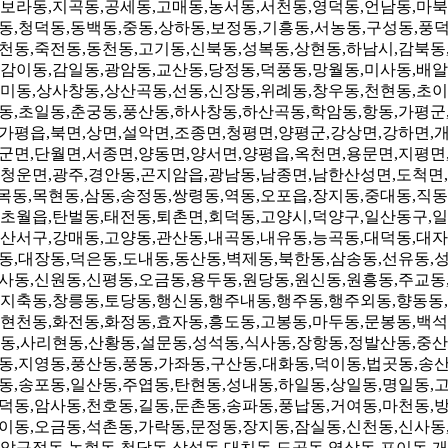
보라동,지곡동,공세동,고매동,농서동,서천동,영덕동,언남동,마북
동,청덕동,동백동,중동,상하동,보정동,기흥동,서농동,구성동,풍
천동,죽전동,동천동,고기동,신북동,성복동,상현동,하남시,감북동
감이동,감일동,광암동,교산동,당정동,덕풍동,망월동,미사동,배알
미동,상사창동,상산곡동,선동,신장동,위례동,창우동,천현동,초이
동,초일동,춘궁동,풍산동,하사창동,하산곡동,학암동,항동,가평군
가평읍,북면,상면,설악면,조종면,청평면,양평군,강상면,강하면,
군면,단월면,서종면,양동면,양서면,양평읍,옥천면,용문면,지평면
청운면,광주,경안동,곤지암읍,광남동,남종면,남한산성면,도척면,
목동,목현동,삼동,송정동,쌍령동,역동,오포읍,장지동,중대동,직동
초월읍,탄벌동,태전동,퇴촌면,회덕동,고양시,덕양구,일산동구,일
산서구,강매동,고양동,관산동,내곡동,내유동,능곡동,대덕동,대자
동,대장동,덕은동,도내동,동산동,벽제동,북한동,삼송동,선유동,
사동,신원동,신평동,오금동,용두동,원당동,원신동,원흥동,주교동
지축동,창릉동,토당동,행신동,행주내동,행주동,행주외동,향동동,
현천동,화전동,화정동,효자동,흥도동,고봉동,마두동,문봉동,백석
동,사리현동,산황동,설문동,성석동,식사동,장항동,정발산동,중산
동,지영동,풍산동,풍동,가좌동,구산동,대화동,덕이동,법곳동,송
동,송포동,일산동,주엽동,탄현동,성내동,하일동,상일동,명일동,
덕동,암사동,천호동,길동,둔촌동,송파동,풍납동,거여동,마천동,
이동,오금동,석촌동,가락동,문정동,장지동,잠실동,신천동,신사동
압구정동,논현동,청담동,삼성동,대치동,도곡동,역삼동,포이동,개